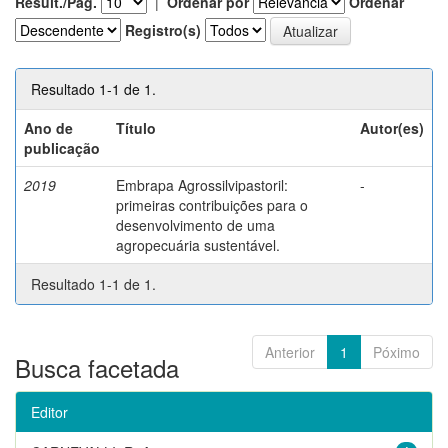
Result./Pág.
|
Ordenar por
Ordenar
Registro(s)
Resultado 1-1 de 1.
Ano de
Título
Autor(es)
publicação
2019
Embrapa Agrossilvipastoril:
-
primeiras contribuições para o
desenvolvimento de uma
agropecuária sustentável.
Resultado 1-1 de 1.
Anterior
1
Póximo
Busca facetada
Editor