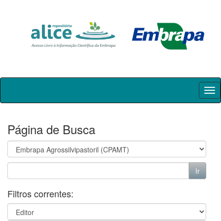
Skip
navigation
Página de Busca
Filtros correntes: