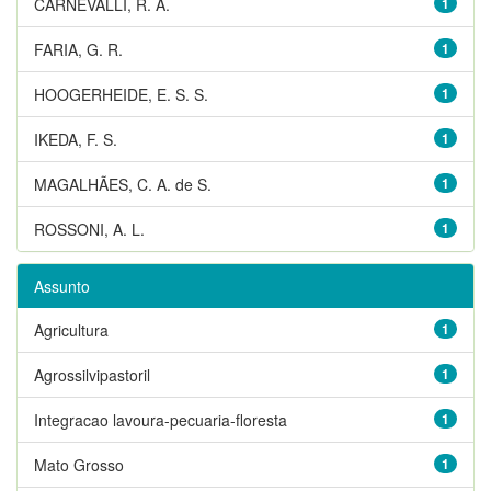
CARNEVALLI, R. A.
1
FARIA, G. R.
1
HOOGERHEIDE, E. S. S.
1
IKEDA, F. S.
1
MAGALHÃES, C. A. de S.
1
ROSSONI, A. L.
1
Assunto
Agricultura
1
Agrossilvipastoril
1
Integracao lavoura-pecuaria-floresta
1
Mato Grosso
1