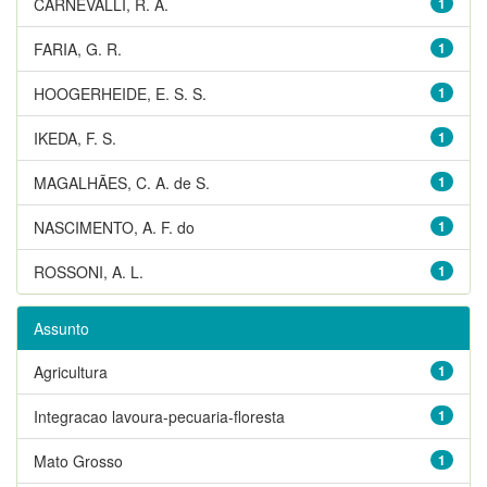
CARNEVALLI, R. A.
1
FARIA, G. R.
1
HOOGERHEIDE, E. S. S.
1
IKEDA, F. S.
1
MAGALHÃES, C. A. de S.
1
NASCIMENTO, A. F. do
1
ROSSONI, A. L.
1
Assunto
Agricultura
1
Integracao lavoura-pecuaria-floresta
1
Mato Grosso
1