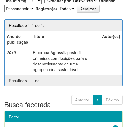
Result./Pág.
|
Ordenar por
Ordenar
Registro(s)
Resultado 1-1 de 1.
Ano de
Título
Autor(es)
publicação
2019
Embrapa Agrossilvipastoril:
-
primeiras contribuições para o
desenvolvimento de uma
agropecuária sustentável.
Resultado 1-1 de 1.
Anterior
1
Póximo
Busca facetada
Editor