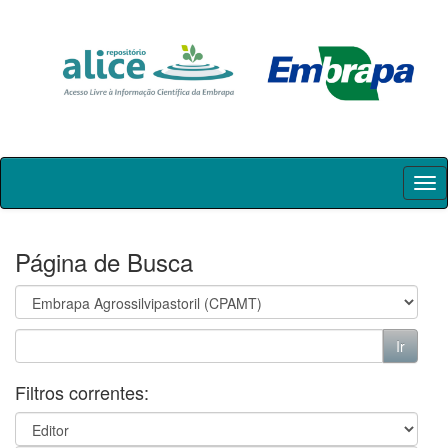
Skip
navigation
Página de Busca
Filtros correntes: