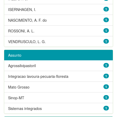
ISERNHAGEN, I.
1
NASCIMENTO, A. F. do
1
ROSSONI, A. L.
1
VENDRUSCULO, L. G.
1
Assunto
Agrossilvipastoril
1
Integracao lavoura-pecuaria-floresta
1
Mato Grosso
1
Sinop-MT
1
Sistemas integrados
1