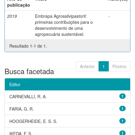
publicação
2019
Embrapa Agrossilvipastoril:
-
primeiras contribuições para o
desenvolvimento de uma
agropecuária sustentável.
Resultado 1-1 de 1.
Anterior
1
Póximo
Busca facetada
Editor
CARNEVALLI, R. A.
1
FARIA, G. R.
1
HOOGERHEIDE, E. S. S.
1
IKEDA, F. S.
1