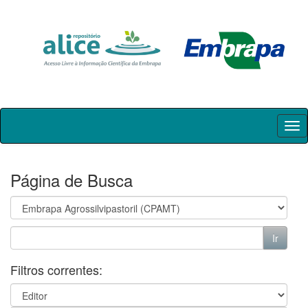
Skip
navigation
Página de Busca
Filtros correntes: