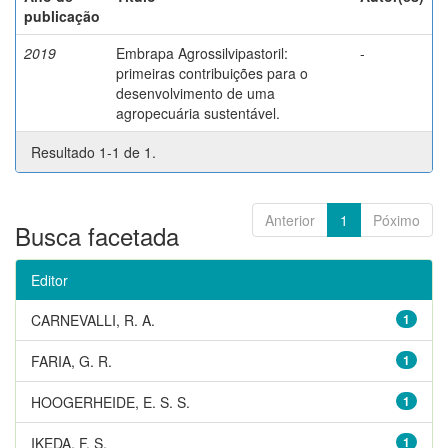
publicação
2019
Embrapa Agrossilvipastoril:
-
primeiras contribuições para o
desenvolvimento de uma
agropecuária sustentável.
Resultado 1-1 de 1.
Anterior
1
Póximo
Busca facetada
Editor
CARNEVALLI, R. A.
1
FARIA, G. R.
1
HOOGERHEIDE, E. S. S.
1
IKEDA, F. S.
1