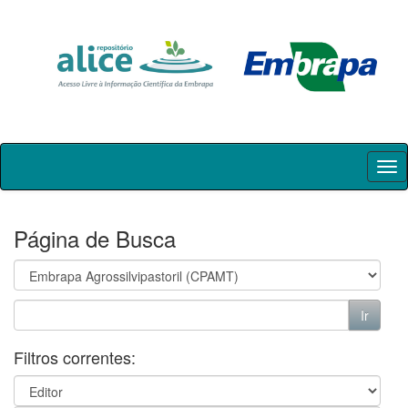
Skip
navigation
Página de Busca
Filtros correntes: