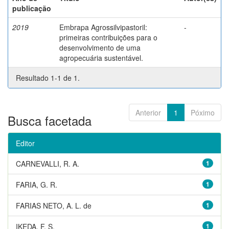
publicação
2019
Embrapa Agrossilvipastoril:
-
primeiras contribuições para o
desenvolvimento de uma
agropecuária sustentável.
Resultado 1-1 de 1.
Anterior
1
Póximo
Busca facetada
Editor
CARNEVALLI, R. A.
1
FARIA, G. R.
1
FARIAS NETO, A. L. de
1
IKEDA, F. S.
1