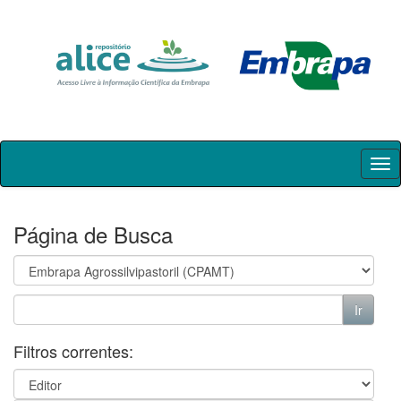
Skip
navigation
Página de Busca
Filtros correntes: