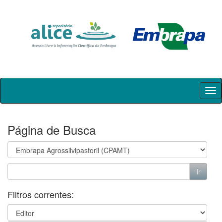
Skip
navigation
Página de Busca
Filtros correntes: