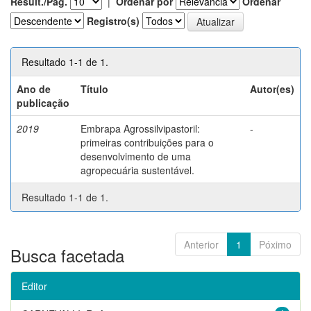
Result./Pág.
|
Ordenar por
Ordenar
Registro(s)
Resultado 1-1 de 1.
Ano de
Título
Autor(es)
publicação
2019
Embrapa Agrossilvipastoril:
-
primeiras contribuições para o
desenvolvimento de uma
agropecuária sustentável.
Resultado 1-1 de 1.
Anterior
1
Póximo
Busca facetada
Editor