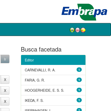
Busca facetada
Editor
CARNEVALLI, R. A.
1
FARIA, G. R.
1
HOOGERHEIDE, E. S. S.
1
IKEDA, F. S.
1
ISERNHAGEN, I.
1