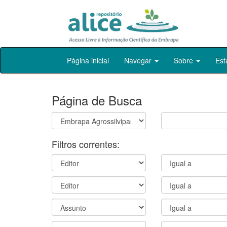
Skip
Página inicial
Navegar
Sobre
Est
navigation
Página de Busca
Filtros correntes: