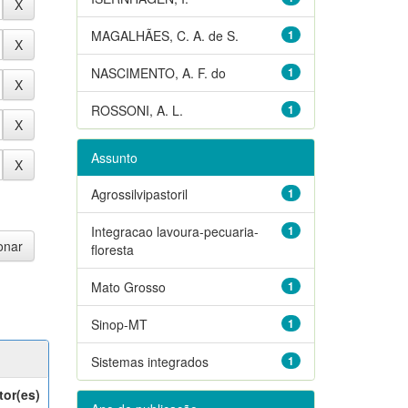
MAGALHÃES, C. A. de S.
1
NASCIMENTO, A. F. do
1
ROSSONI, A. L.
1
Assunto
Agrossilvipastoril
1
Integracao lavoura-pecuaria-
1
floresta
Mato Grosso
1
Sinop-MT
1
Sistemas integrados
1
tor(es)