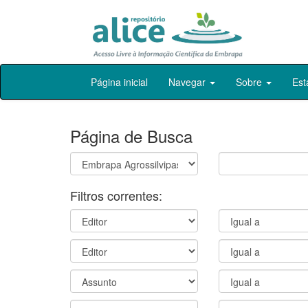
Skip
Página inicial
Navegar
Sobre
Est
navigation
Página de Busca
Filtros correntes: