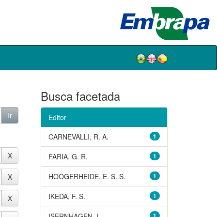
Busca facetada
Editor
CARNEVALLI, R. A.
1
FARIA, G. R.
1
HOOGERHEIDE, E. S. S.
1
IKEDA, F. S.
1
ISERNHAGEN, I.
1