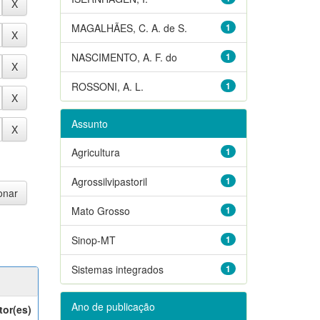
MAGALHÃES, C. A. de S.
1
NASCIMENTO, A. F. do
1
ROSSONI, A. L.
1
Assunto
Agricultura
1
Agrossilvipastoril
1
Mato Grosso
1
Sinop-MT
1
Sistemas integrados
1
Ano de publicação
tor(es)