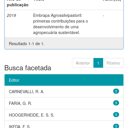
publicação
2019
Embrapa Agrossilvipastoril:
-
primeiras contribuições para o
desenvolvimento de uma
agropecuária sustentável.
Resultado 1-1 de 1.
Anterior
1
Póximo
Busca facetada
Editor
CARNEVALLI, R. A.
1
FARIA, G. R.
1
HOOGERHEIDE, E. S. S.
1
IKEDA, F. S.
1