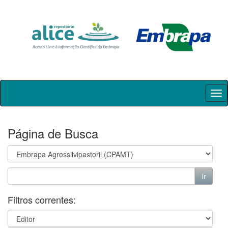
Skip
navigation
Página de Busca
Filtros correntes: