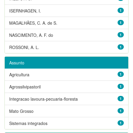
ISERNHAGEN, I.
1
MAGALHÃES, C. A. de S.
1
NASCIMENTO, A. F. do
1
ROSSONI, A. L.
1
Assunto
Agricultura
1
Agrossilvipastoril
1
Integracao lavoura-pecuaria-floresta
1
Mato Grosso
1
Sistemas integrados
1