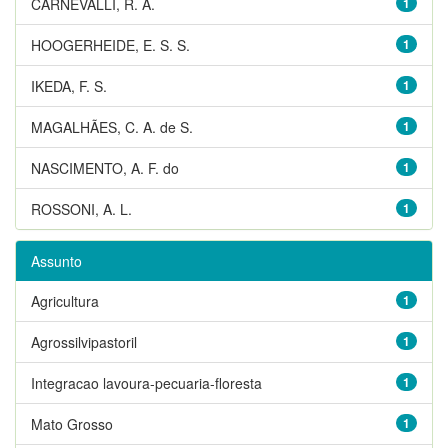
CARNEVALLI, R. A.
1
HOOGERHEIDE, E. S. S.
1
IKEDA, F. S.
1
MAGALHÃES, C. A. de S.
1
NASCIMENTO, A. F. do
1
ROSSONI, A. L.
1
Assunto
Agricultura
1
Agrossilvipastoril
1
Integracao lavoura-pecuaria-floresta
1
Mato Grosso
1