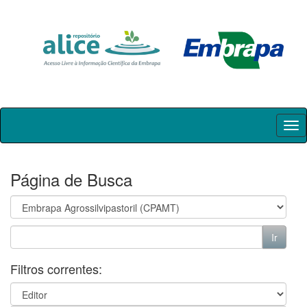
Skip
navigation
Página de Busca
Filtros correntes: