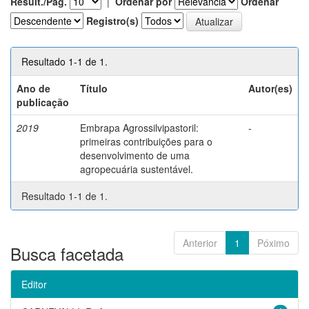
Result./Pág.
|
Ordenar por
Ordenar
Registro(s)
Resultado 1-1 de 1.
Ano de
Título
Autor(es)
publicação
2019
Embrapa Agrossilvipastoril:
-
primeiras contribuições para o
desenvolvimento de uma
agropecuária sustentável.
Resultado 1-1 de 1.
Anterior
1
Póximo
Busca facetada
Editor