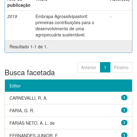
publicação
2019
Embrapa Agrossilvipastoril:
-
primeiras contribuições para o
desenvolvimento de uma
agropecuária sustentável.
Resultado 1-1 de 1.
Anterior
1
Póximo
Busca facetada
Editor
CARNEVALLI, R. A.
1
FARIA, G. R.
1
FARIAS NETO, A. L. de
1
FERNANDES JUNIOR, F.
1