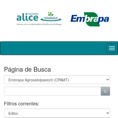
Skip
navigation
Página de Busca
Filtros correntes: