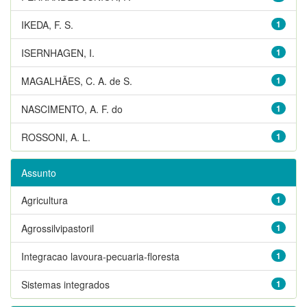
IKEDA, F. S.
1
ISERNHAGEN, I.
1
MAGALHÃES, C. A. de S.
1
NASCIMENTO, A. F. do
1
ROSSONI, A. L.
1
Assunto
Agricultura
1
Agrossilvipastoril
1
Integracao lavoura-pecuaria-floresta
1
Sistemas integrados
1