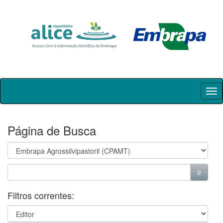
Skip
navigation
Página de Busca
Filtros correntes: