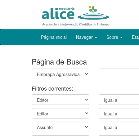
Skip
Página inicial
Navegar
Sobre
Est
navigation
Página de Busca
Filtros correntes: