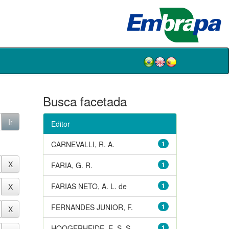
Busca facetada
Editor
CARNEVALLI, R. A.
1
FARIA, G. R.
1
FARIAS NETO, A. L. de
1
FERNANDES JUNIOR, F.
1
HOOGERHEIDE, E. S. S.
1