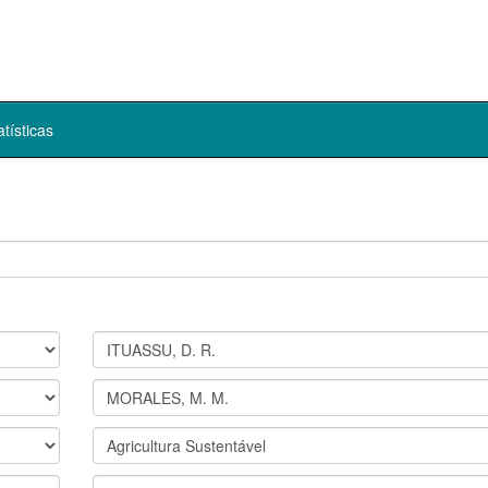
atísticas