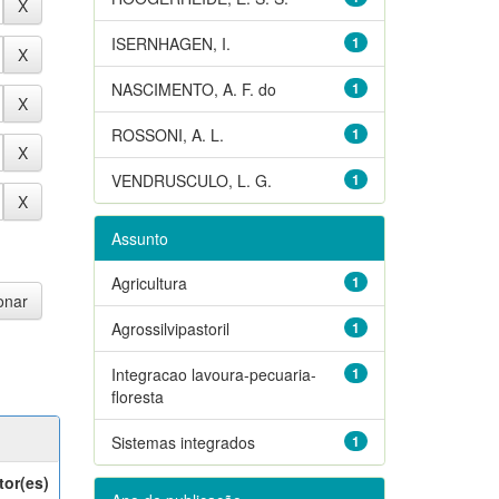
ISERNHAGEN, I.
1
NASCIMENTO, A. F. do
1
ROSSONI, A. L.
1
VENDRUSCULO, L. G.
1
Assunto
Agricultura
1
Agrossilvipastoril
1
Integracao lavoura-pecuaria-
1
floresta
Sistemas integrados
1
tor(es)