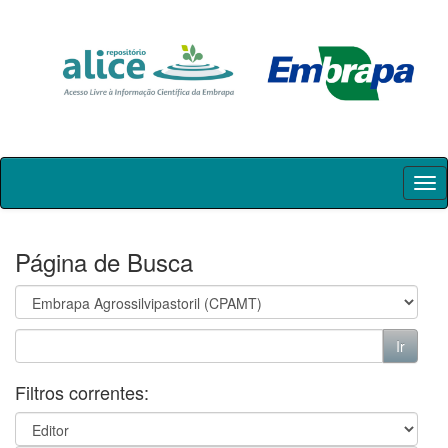
Skip
navigation
Página de Busca
Filtros correntes: