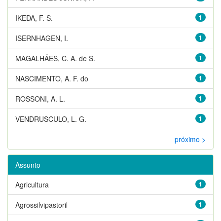
IKEDA, F. S.
1
ISERNHAGEN, I.
1
MAGALHÃES, C. A. de S.
1
NASCIMENTO, A. F. do
1
ROSSONI, A. L.
1
VENDRUSCULO, L. G.
1
próximo >
Assunto
Agricultura
1
Agrossilvipastoril
1