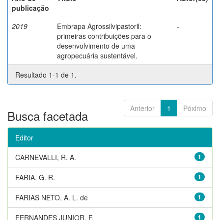
publicação
2019
Embrapa Agrossilvipastoril:
-
primeiras contribuições para o
desenvolvimento de uma
agropecuária sustentável.
Resultado 1-1 de 1.
Anterior
1
Póximo
Busca facetada
Editor
CARNEVALLI, R. A.
1
FARIA, G. R.
1
FARIAS NETO, A. L. de
1
FERNANDES JUNIOR, F.
1