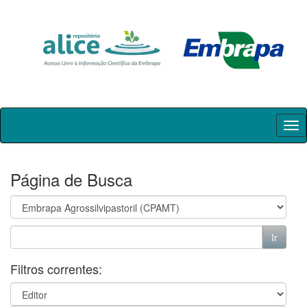
Skip
navigation
Página de Busca
Filtros correntes: