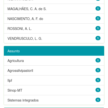
MAGALHÃES, C. A. de S.
1
NASCIMENTO, A. F. do
1
ROSSONI, A. L.
1
VENDRUSCULO, L. G.
1
Assunto
Agricultura
1
Agrossilvipastoril
1
Ilpf
1
Sinop-MT
1
Sistemas integrados
1