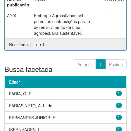
publicação
2019
Embrapa Agrossilvipastoril:
-
primeiras contribuições para o
desenvolvimento de uma
agropecuária sustentável.
Resultado 1-1 de 1.
Anterior
1
Póximo
Busca facetada
Editor
FARIA, G. R.
1
FARIAS NETO, A. L. de
1
FERNANDES JUNIOR, F.
1
ISERNHAGEN, I.
1