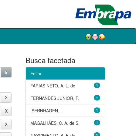
Busca facetada
Editor
FARIAS NETO, A. L. de
1
FERNANDES JUNIOR, F.
1
ISERNHAGEN, I.
1
MAGALHÃES, C. A. de S.
1
NASCIMENTO, A. F. do
1