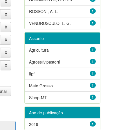
ROSSONI, A. L.
1
VENDRUSCULO, L. G.
1
Assunto
Agricultura
1
Agrossilvipastoril
1
Ilpf
1
Mato Grosso
1
Sinop-MT
1
Ano de publicação
2019
1