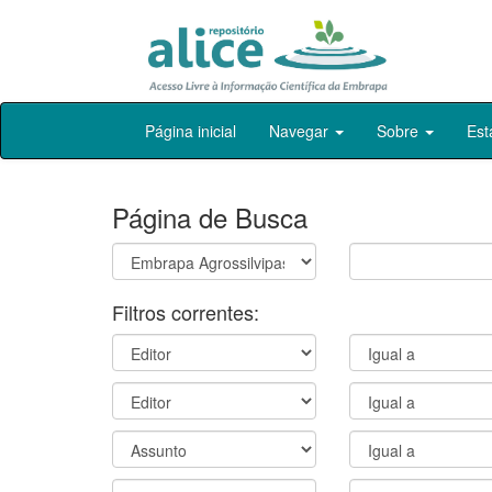
Skip
Página inicial
Navegar
Sobre
Est
navigation
Página de Busca
Filtros correntes: