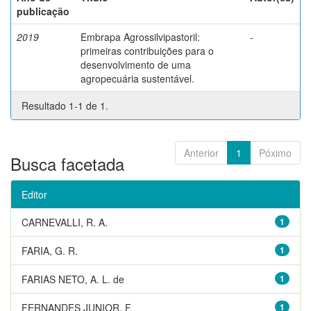
publicação
2019
Embrapa Agrossilvipastoril:
-
primeiras contribuições para o
desenvolvimento de uma
agropecuária sustentável.
Resultado 1-1 de 1.
Anterior
1
Póximo
Busca facetada
Editor
CARNEVALLI, R. A.
1
FARIA, G. R.
1
FARIAS NETO, A. L. de
1
FERNANDES JUNIOR, F.
1