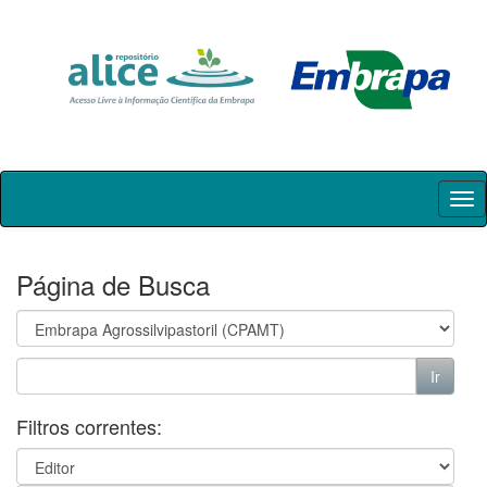
Skip
navigation
Página de Busca
Filtros correntes: