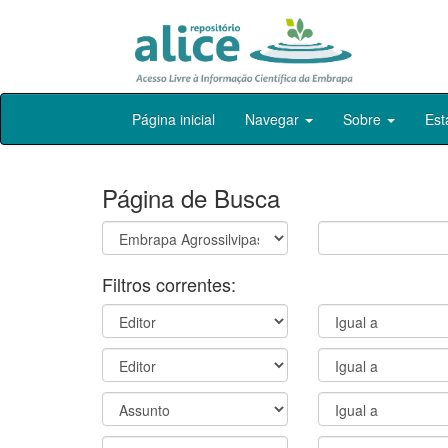
Skip
Página inicial
Navegar
Sobre
Est
navigation
Página de Busca
Filtros correntes: