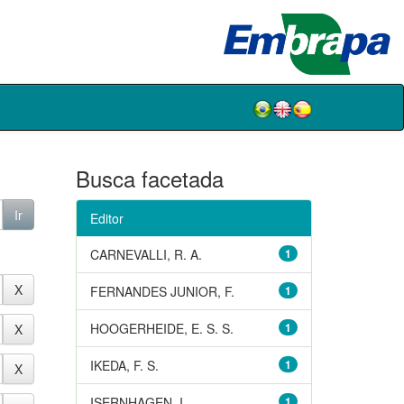
Busca facetada
Editor
CARNEVALLI, R. A.
1
FERNANDES JUNIOR, F.
1
HOOGERHEIDE, E. S. S.
1
IKEDA, F. S.
1
ISERNHAGEN, I.
1