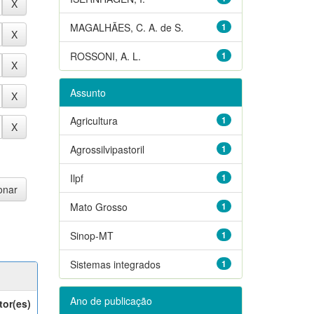
MAGALHÃES, C. A. de S.
1
ROSSONI, A. L.
1
Assunto
Agricultura
1
Agrossilvipastoril
1
Ilpf
1
Mato Grosso
1
Sinop-MT
1
Sistemas integrados
1
Ano de publicação
tor(es)