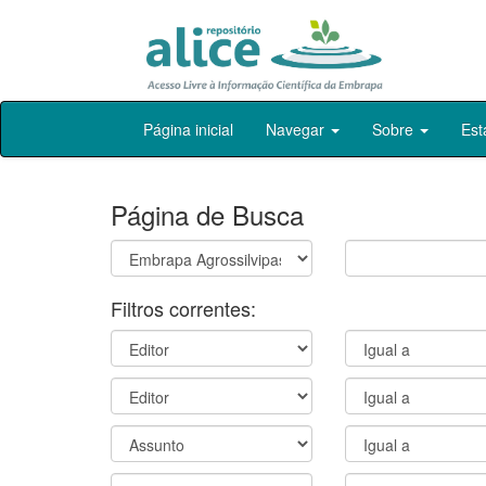
Skip
Página inicial
Navegar
Sobre
Est
navigation
Página de Busca
Filtros correntes: