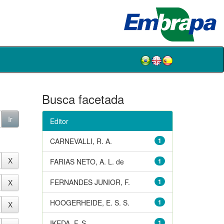
Busca facetada
Editor
CARNEVALLI, R. A.
1
FARIAS NETO, A. L. de
1
FERNANDES JUNIOR, F.
1
HOOGERHEIDE, E. S. S.
1
IKEDA, F. S.
1