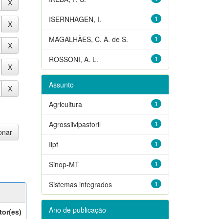
ISERNHAGEN, I.
1
MAGALHÃES, C. A. de S.
1
ROSSONI, A. L.
1
Assunto
Agricultura
1
Agrossilvipastoril
1
Ilpf
1
Sinop-MT
1
Sistemas integrados
1
Ano de publicação
tor(es)