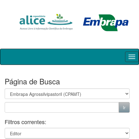
Skip
navigation
Página de Busca
Filtros correntes: