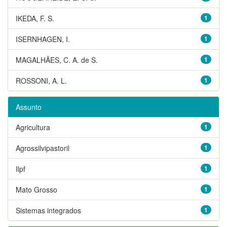
IKEDA, F. S.
1
ISERNHAGEN, I.
1
MAGALHÃES, C. A. de S.
1
ROSSONI, A. L.
1
Assunto
Agricultura
1
Agrossilvipastoril
1
Ilpf
1
Mato Grosso
1
Sistemas integrados
1