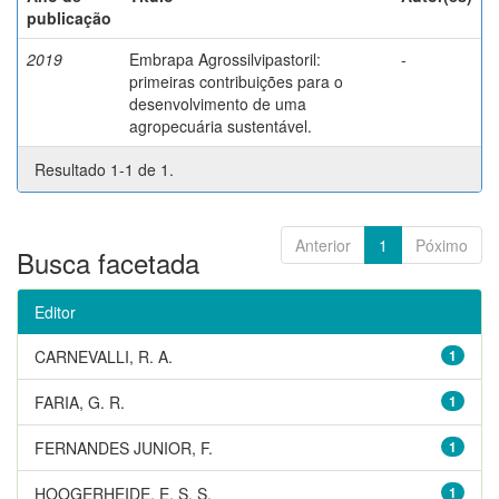
publicação
2019
Embrapa Agrossilvipastoril:
-
primeiras contribuições para o
desenvolvimento de uma
agropecuária sustentável.
Resultado 1-1 de 1.
Anterior
1
Póximo
Busca facetada
Editor
CARNEVALLI, R. A.
1
FARIA, G. R.
1
FERNANDES JUNIOR, F.
1
HOOGERHEIDE, E. S. S.
1