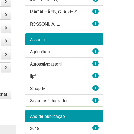
MAGALHÃES, C. A. de S.
1
ROSSONI, A. L.
1
Assunto
Agricultura
1
Agrossilvipastoril
1
Ilpf
1
Sinop-MT
1
Sistemas integrados
1
Ano de publicação
2019
1