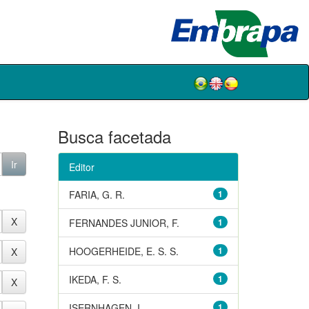
Busca facetada
Editor
FARIA, G. R.
1
FERNANDES JUNIOR, F.
1
HOOGERHEIDE, E. S. S.
1
IKEDA, F. S.
1
ISERNHAGEN, I.
1