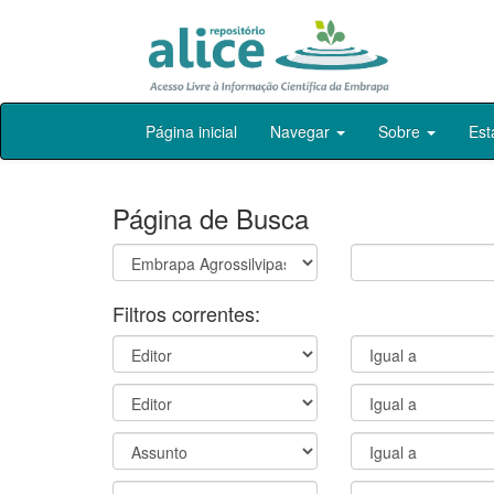
Skip
Página inicial
Navegar
Sobre
Est
navigation
Página de Busca
Filtros correntes: