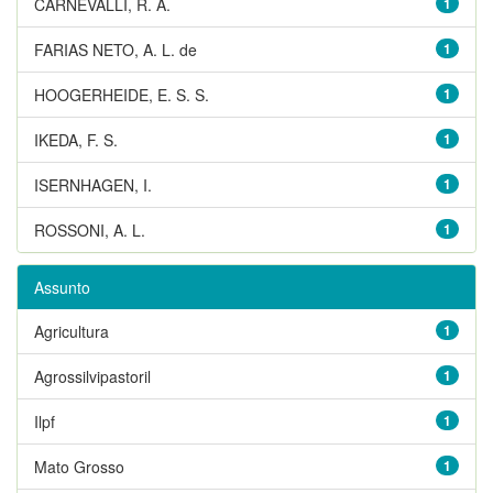
CARNEVALLI, R. A.
1
FARIAS NETO, A. L. de
1
HOOGERHEIDE, E. S. S.
1
IKEDA, F. S.
1
ISERNHAGEN, I.
1
ROSSONI, A. L.
1
Assunto
Agricultura
1
Agrossilvipastoril
1
Ilpf
1
Mato Grosso
1