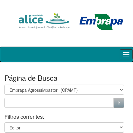
Skip
navigation
Página de Busca
Filtros correntes: