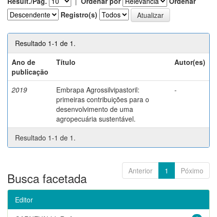
Result./Pág.
|
Ordenar por
Ordenar
Registro(s)
Resultado 1-1 de 1.
Ano de
Título
Autor(es)
publicação
2019
Embrapa Agrossilvipastoril:
-
primeiras contribuições para o
desenvolvimento de uma
agropecuária sustentável.
Resultado 1-1 de 1.
Anterior
1
Póximo
Busca facetada
Editor