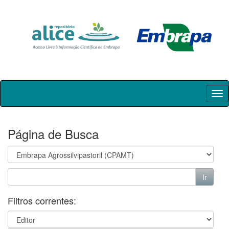
Skip
navigation
Página de Busca
Filtros correntes: