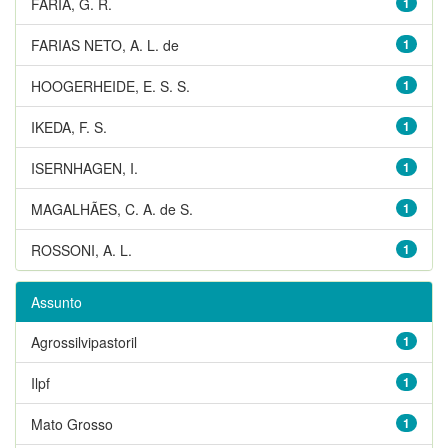
FARIA, G. R.
1
FARIAS NETO, A. L. de
1
HOOGERHEIDE, E. S. S.
1
IKEDA, F. S.
1
ISERNHAGEN, I.
1
MAGALHÃES, C. A. de S.
1
ROSSONI, A. L.
1
Assunto
Agrossilvipastoril
1
Ilpf
1
Mato Grosso
1