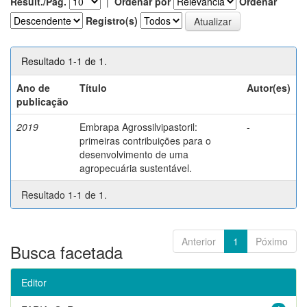
Result./Pág.
|
Ordenar por
Ordenar
Registro(s)
Resultado 1-1 de 1.
Ano de
Título
Autor(es)
publicação
2019
Embrapa Agrossilvipastoril:
-
primeiras contribuições para o
desenvolvimento de uma
agropecuária sustentável.
Resultado 1-1 de 1.
Anterior
1
Póximo
Busca facetada
Editor