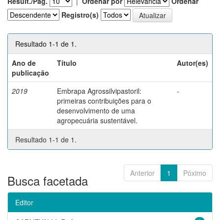
Result./Pág.
|
Ordenar por
Ordenar
Registro(s)
Resultado 1-1 de 1.
Ano de
Título
Autor(es)
publicação
2019
Embrapa Agrossilvipastoril:
-
primeiras contribuições para o
desenvolvimento de uma
agropecuária sustentável.
Resultado 1-1 de 1.
Anterior
1
Póximo
Busca facetada
Editor