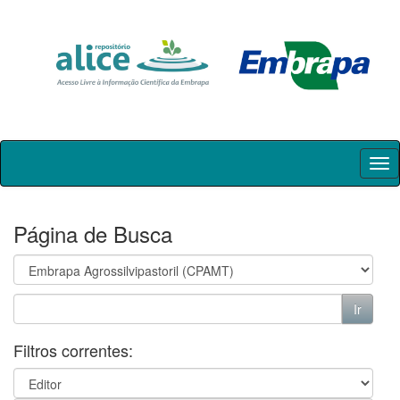
Skip
navigation
Página de Busca
Filtros correntes: