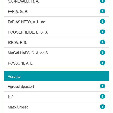
CARNEVALLI, R. A.
1
FARIA, G. R.
1
FARIAS NETO, A. L. de
1
HOOGERHEIDE, E. S. S.
1
IKEDA, F. S.
1
MAGALHÃES, C. A. de S.
1
ROSSONI, A. L.
1
Assunto
Agrossilvipastoril
1
Ilpf
1
Mato Grosso
1