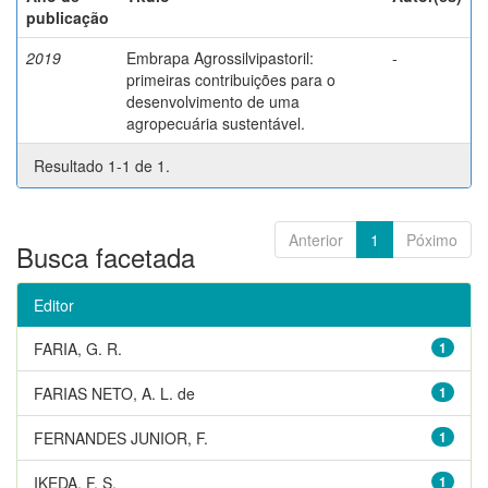
publicação
2019
Embrapa Agrossilvipastoril:
-
primeiras contribuições para o
desenvolvimento de uma
agropecuária sustentável.
Resultado 1-1 de 1.
Anterior
1
Póximo
Busca facetada
Editor
FARIA, G. R.
1
FARIAS NETO, A. L. de
1
FERNANDES JUNIOR, F.
1
IKEDA, F. S.
1