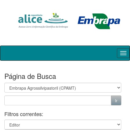
Skip
navigation
Página de Busca
Filtros correntes: