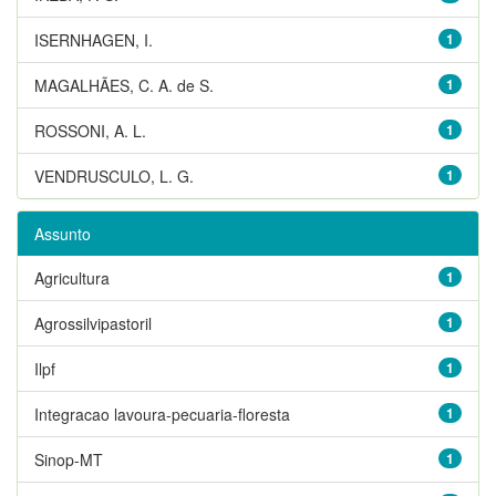
ISERNHAGEN, I.
1
MAGALHÃES, C. A. de S.
1
ROSSONI, A. L.
1
VENDRUSCULO, L. G.
1
Assunto
Agricultura
1
Agrossilvipastoril
1
Ilpf
1
Integracao lavoura-pecuaria-floresta
1
Sinop-MT
1