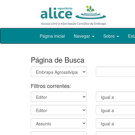
Skip
Página inicial
Navegar
Sobre
Est
navigation
Página de Busca
Filtros correntes: