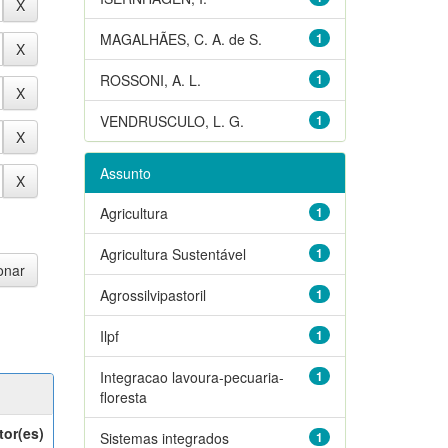
MAGALHÃES, C. A. de S.
1
ROSSONI, A. L.
1
VENDRUSCULO, L. G.
1
Assunto
Agricultura
1
Agricultura Sustentável
1
Agrossilvipastoril
1
Ilpf
1
Integracao lavoura-pecuaria-
1
floresta
tor(es)
Sistemas integrados
1