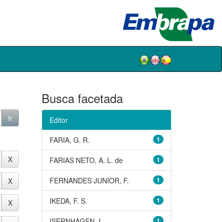
Busca facetada
Editor
FARIA, G. R.
1
FARIAS NETO, A. L. de
1
FERNANDES JUNIOR, F.
1
IKEDA, F. S.
1
ISERNHAGEN, I.
1