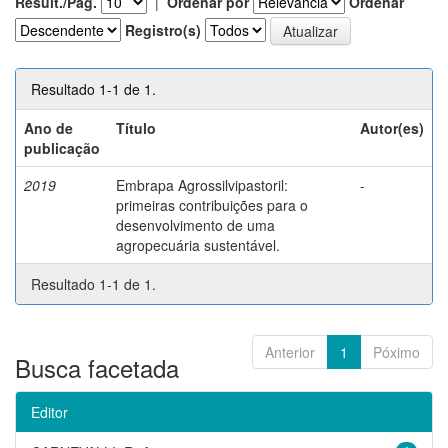
Result./Pág.
|
Ordenar por
Ordenar
Registro(s)
Resultado 1-1 de 1.
Ano de
Título
Autor(es)
publicação
2019
Embrapa Agrossilvipastoril:
-
primeiras contribuições para o
desenvolvimento de uma
agropecuária sustentável.
Resultado 1-1 de 1.
Anterior
1
Póximo
Busca facetada
Editor