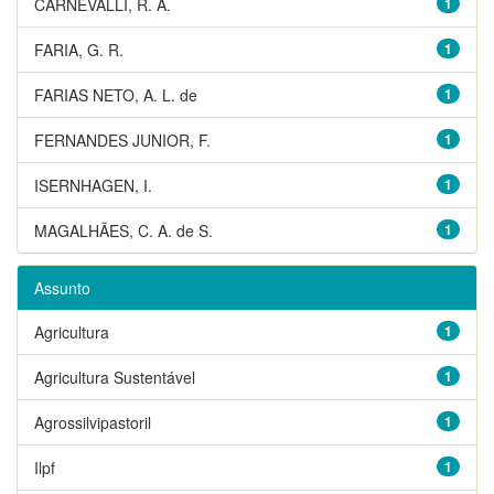
CARNEVALLI, R. A.
1
FARIA, G. R.
1
FARIAS NETO, A. L. de
1
FERNANDES JUNIOR, F.
1
ISERNHAGEN, I.
1
MAGALHÃES, C. A. de S.
1
Assunto
Agricultura
1
Agricultura Sustentável
1
Agrossilvipastoril
1
Ilpf
1