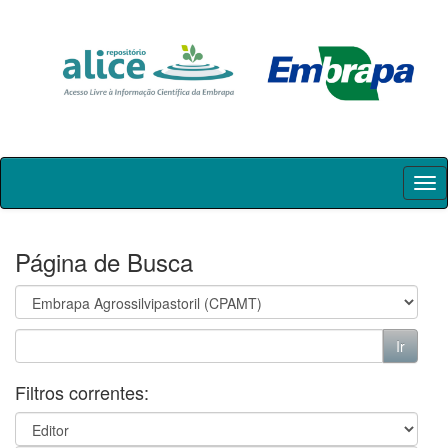
Skip
navigation
Página de Busca
Filtros correntes: