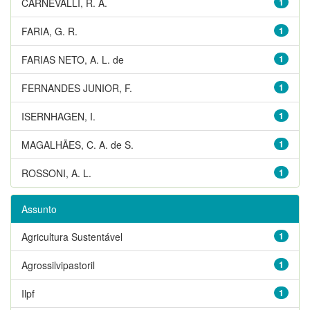
CARNEVALLI, R. A.
1
FARIA, G. R.
1
FARIAS NETO, A. L. de
1
FERNANDES JUNIOR, F.
1
ISERNHAGEN, I.
1
MAGALHÃES, C. A. de S.
1
ROSSONI, A. L.
1
Assunto
Agricultura Sustentável
1
Agrossilvipastoril
1
Ilpf
1