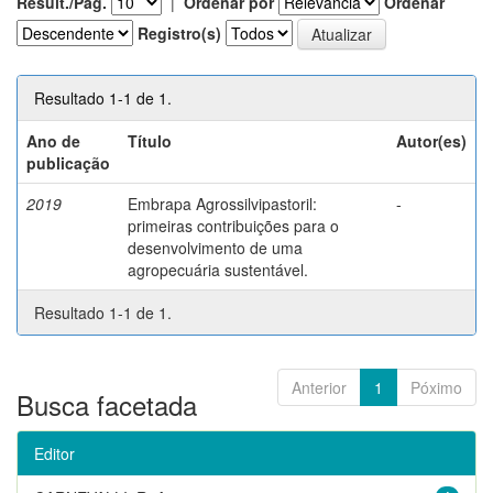
Result./Pág.
|
Ordenar por
Ordenar
Registro(s)
Resultado 1-1 de 1.
Ano de
Título
Autor(es)
publicação
2019
Embrapa Agrossilvipastoril:
-
primeiras contribuições para o
desenvolvimento de uma
agropecuária sustentável.
Resultado 1-1 de 1.
Anterior
1
Póximo
Busca facetada
Editor