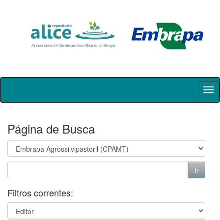
Skip
navigation
Página de Busca
Filtros correntes: