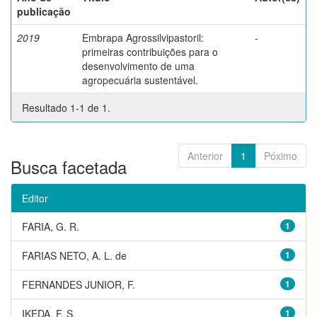
publicação
2019
Embrapa Agrossilvipastoril:
-
primeiras contribuições para o
desenvolvimento de uma
agropecuária sustentável.
Resultado 1-1 de 1.
Anterior
1
Póximo
Busca facetada
Editor
FARIA, G. R.
1
FARIAS NETO, A. L. de
1
FERNANDES JUNIOR, F.
1
IKEDA, F. S.
1