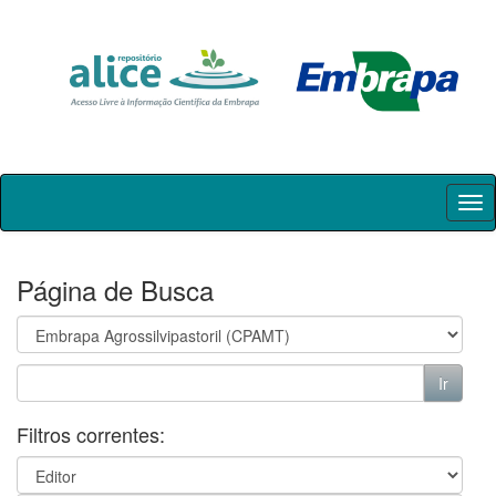
Skip
navigation
Página de Busca
Filtros correntes: