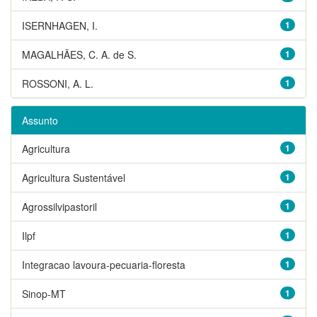
ISERNHAGEN, I.
1
MAGALHÃES, C. A. de S.
1
ROSSONI, A. L.
1
Assunto
Agricultura
1
Agricultura Sustentável
1
Agrossilvipastoril
1
Ilpf
1
Integracao lavoura-pecuaria-floresta
1
Sinop-MT
1