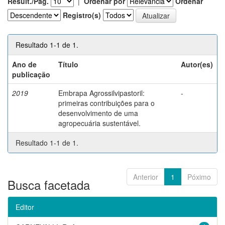
Result./Pág.
|
Ordenar por
Ordenar
Registro(s)
Resultado 1-1 de 1.
Ano de
Título
Autor(es)
publicação
2019
Embrapa Agrossilvipastoril:
-
primeiras contribuições para o
desenvolvimento de uma
agropecuária sustentável.
Resultado 1-1 de 1.
Anterior
1
Póximo
Busca facetada
Editor