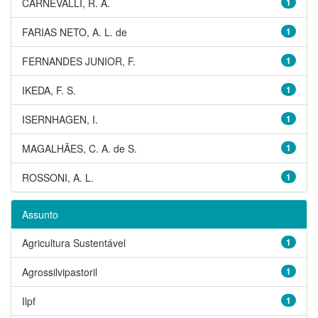
CARNEVALLI, R. A.
1
FARIAS NETO, A. L. de
1
FERNANDES JUNIOR, F.
1
IKEDA, F. S.
1
ISERNHAGEN, I.
1
MAGALHÃES, C. A. de S.
1
ROSSONI, A. L.
1
Assunto
Agricultura Sustentável
1
Agrossilvipastoril
1
Ilpf
1