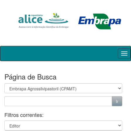
Skip
navigation
Página de Busca
Filtros correntes: