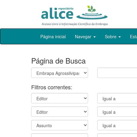
Skip
Página inicial
Navegar
Sobre
Est
navigation
Página de Busca
Filtros correntes: