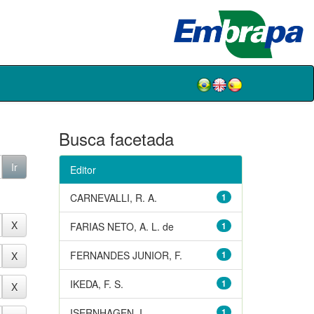
Busca facetada
Editor
CARNEVALLI, R. A.
1
FARIAS NETO, A. L. de
1
FERNANDES JUNIOR, F.
1
IKEDA, F. S.
1
ISERNHAGEN, I.
1