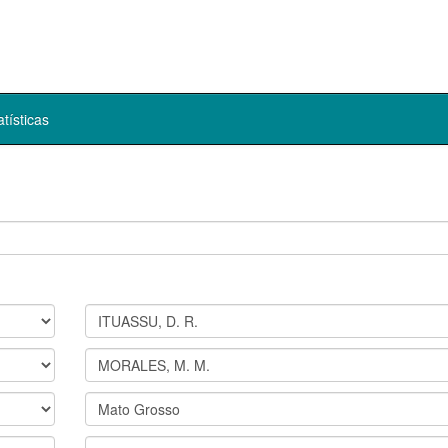
atísticas