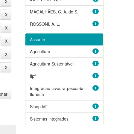
MAGALHÃES, C. A. de S.
1
ROSSONI, A. L.
1
Assunto
Agricultura
1
Agricultura Sustentável
1
Ilpf
1
Integracao lavoura-pecuaria-
1
floresta
Sinop-MT
1
Sistemas integrados
1