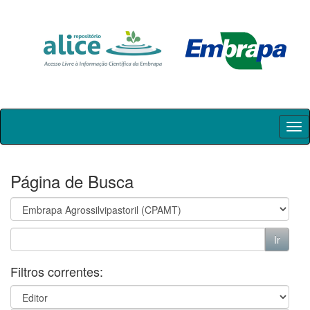
Skip
navigation
Página de Busca
Filtros correntes: