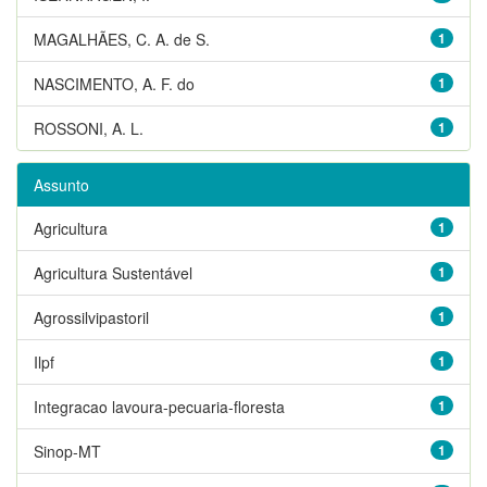
MAGALHÃES, C. A. de S.
1
NASCIMENTO, A. F. do
1
ROSSONI, A. L.
1
Assunto
Agricultura
1
Agricultura Sustentável
1
Agrossilvipastoril
1
Ilpf
1
Integracao lavoura-pecuaria-floresta
1
Sinop-MT
1