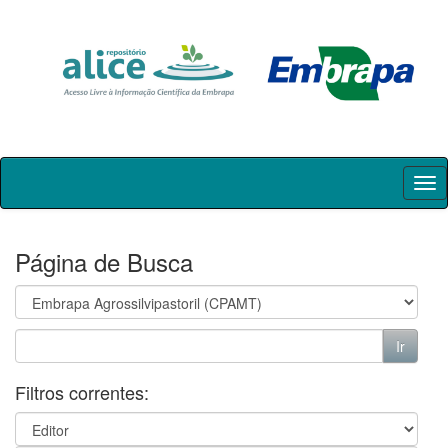
Skip
navigation
Página de Busca
Filtros correntes: