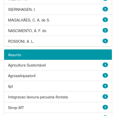
ISERNHAGEN, I.
1
MAGALHÃES, C. A. de S.
1
NASCIMENTO, A. F. do
1
ROSSONI, A. L.
1
Assunto
Agricultura Sustentável
1
Agrossilvipastoril
1
Ilpf
1
Integracao lavoura-pecuaria-floresta
1
Sinop-MT
1