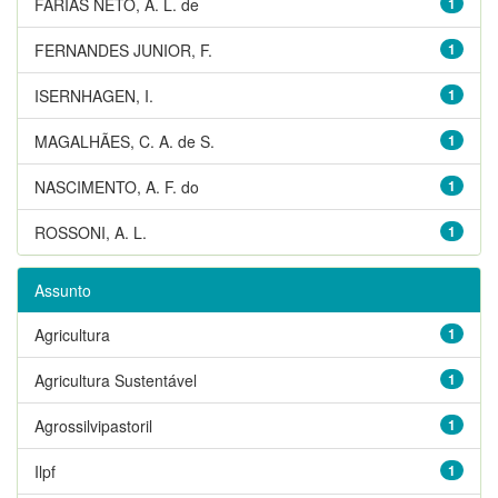
FARIAS NETO, A. L. de
1
FERNANDES JUNIOR, F.
1
ISERNHAGEN, I.
1
MAGALHÃES, C. A. de S.
1
NASCIMENTO, A. F. do
1
ROSSONI, A. L.
1
Assunto
Agricultura
1
Agricultura Sustentável
1
Agrossilvipastoril
1
Ilpf
1