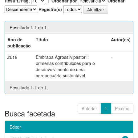
Result./Pág.
|
Ordenar por
Ordenar
Registro(s)
Resultado 1-1 de 1.
Ano de
Título
Autor(es)
publicação
2019
Embrapa Agrossilvipastoril:
-
primeiras contribuições para o
desenvolvimento de uma
agropecuária sustentável.
Resultado 1-1 de 1.
Anterior
1
Póximo
Busca facetada
Editor