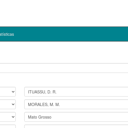
atísticas