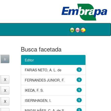
Busca facetada
Editor
FARIAS NETO, A. L. de
1
FERNANDES JUNIOR, F.
1
IKEDA, F. S.
1
ISERNHAGEN, I.
1
MAGALHÃES, C. A. de S.
1