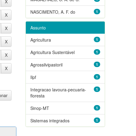
NASCIMENTO, A. F. do
1
Assunto
Agricultura
1
Agricultura Sustentável
1
Agrossilvipastoril
1
Ilpf
1
Integracao lavoura-pecuaria-
1
floresta
Sinop-MT
1
Sistemas integrados
1