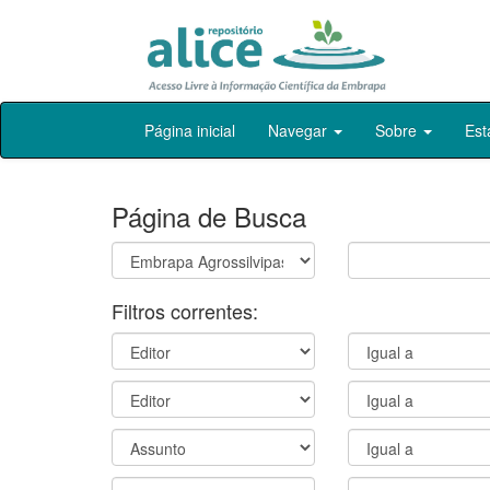
Skip
Página inicial
Navegar
Sobre
Est
navigation
Página de Busca
Filtros correntes: