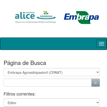
Skip
navigation
Página de Busca
Filtros correntes: