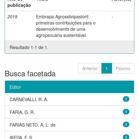
publicação
2019
Embrapa Agrossilvipastoril:
-
primeiras contribuições para o
desenvolvimento de uma
agropecuária sustentável.
Resultado 1-1 de 1.
Anterior
1
Póximo
Busca facetada
Editor
CARNEVALLI, R. A.
1
FARIA, G. R.
1
FARIAS NETO, A. L. de
1
IKEDA, F. S.
1