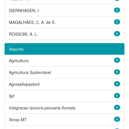
ISERNHAGEN, I.
1
MAGALHÃES, C. A. de S.
1
ROSSONI, A. L.
1
Assunto
Agricultura
1
Agricultura Sustentável
1
Agrossilvipastoril
1
Ilpf
1
Integracao lavoura-pecuaria-floresta
1
Sinop-MT
1