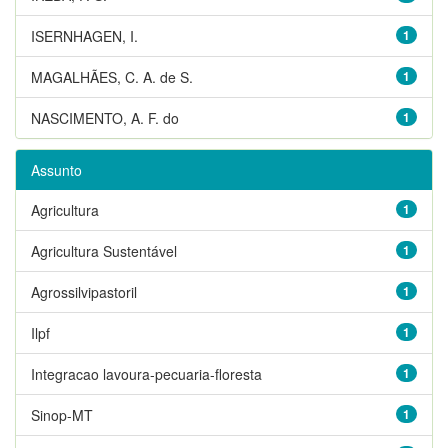
ISERNHAGEN, I.
1
MAGALHÃES, C. A. de S.
1
NASCIMENTO, A. F. do
1
Assunto
Agricultura
1
Agricultura Sustentável
1
Agrossilvipastoril
1
Ilpf
1
Integracao lavoura-pecuaria-floresta
1
Sinop-MT
1