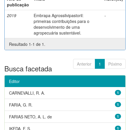
publicação
2019
Embrapa Agrossilvipastoril:
-
primeiras contribuições para o
desenvolvimento de uma
agropecuária sustentável.
Resultado 1-1 de 1.
Anterior
1
Póximo
Busca facetada
Editor
CARNEVALLI, R. A.
1
FARIA, G. R.
1
FARIAS NETO, A. L. de
1
IKEDA, F. S.
1