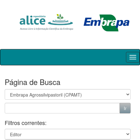
Skip
navigation
Página de Busca
Filtros correntes: