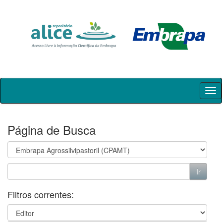
Skip
navigation
Página de Busca
Filtros correntes: