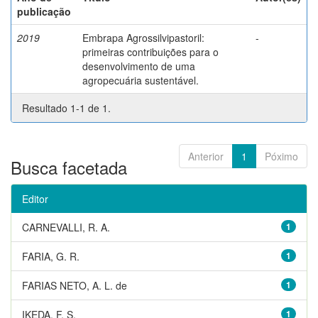
publicação
2019
Embrapa Agrossilvipastoril:
-
primeiras contribuições para o
desenvolvimento de uma
agropecuária sustentável.
Resultado 1-1 de 1.
Anterior
1
Póximo
Busca facetada
Editor
CARNEVALLI, R. A.
1
FARIA, G. R.
1
FARIAS NETO, A. L. de
1
IKEDA, F. S.
1