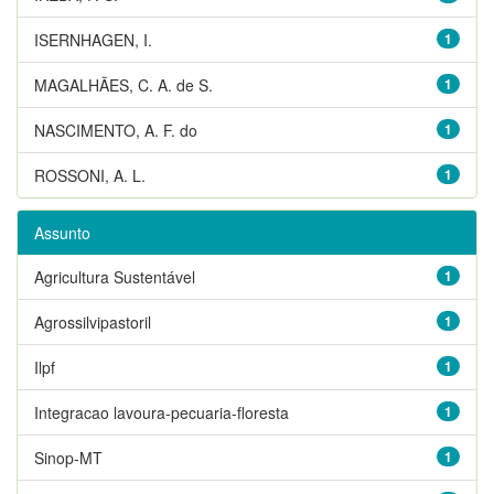
ISERNHAGEN, I.
1
MAGALHÃES, C. A. de S.
1
NASCIMENTO, A. F. do
1
ROSSONI, A. L.
1
Assunto
Agricultura Sustentável
1
Agrossilvipastoril
1
Ilpf
1
Integracao lavoura-pecuaria-floresta
1
Sinop-MT
1