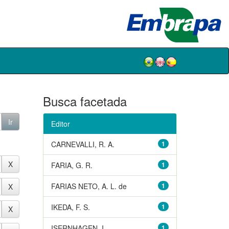
Busca facetada
Editor
CARNEVALLI, R. A.
1
FARIA, G. R.
1
FARIAS NETO, A. L. de
1
IKEDA, F. S.
1
ISERNHAGEN, I.
1