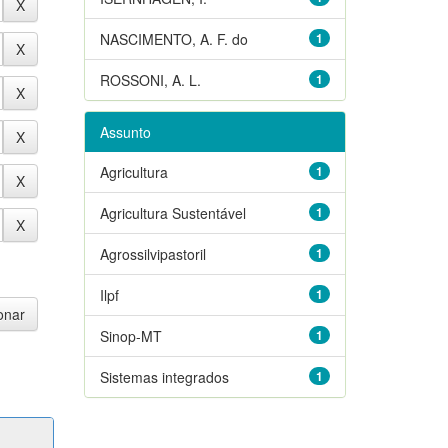
NASCIMENTO, A. F. do
1
ROSSONI, A. L.
1
Assunto
Agricultura
1
Agricultura Sustentável
1
Agrossilvipastoril
1
Ilpf
1
Sinop-MT
1
Sistemas integrados
1