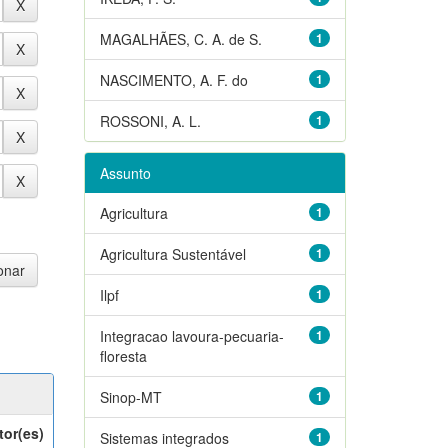
MAGALHÃES, C. A. de S.
1
NASCIMENTO, A. F. do
1
ROSSONI, A. L.
1
Assunto
Agricultura
1
Agricultura Sustentável
1
Ilpf
1
Integracao lavoura-pecuaria-
1
floresta
Sinop-MT
1
tor(es)
Sistemas integrados
1