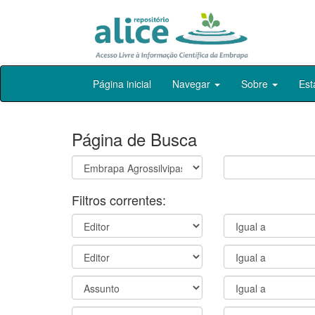
Skip
Página inicial
Navegar
Sobre
Est
navigation
Página de Busca
Filtros correntes: