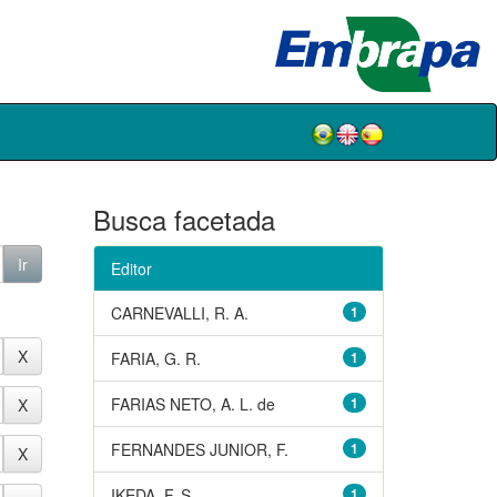
Busca facetada
Editor
CARNEVALLI, R. A.
1
FARIA, G. R.
1
FARIAS NETO, A. L. de
1
FERNANDES JUNIOR, F.
1
IKEDA, F. S.
1