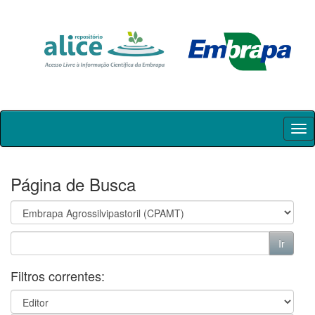
Skip
navigation
Página de Busca
Filtros correntes: