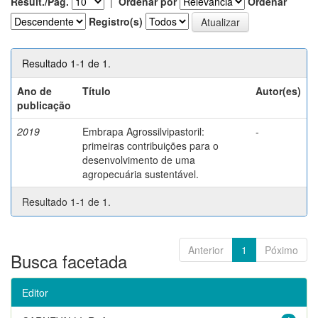
Result./Pág.
|
Ordenar por
Ordenar
Registro(s)
Resultado 1-1 de 1.
Ano de
Título
Autor(es)
publicação
2019
Embrapa Agrossilvipastoril:
-
primeiras contribuições para o
desenvolvimento de uma
agropecuária sustentável.
Resultado 1-1 de 1.
Anterior
1
Póximo
Busca facetada
Editor