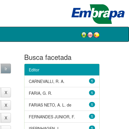
Busca facetada
Editor
CARNEVALLI, R. A.
1
FARIA, G. R.
1
FARIAS NETO, A. L. de
1
FERNANDES JUNIOR, F.
1
ISERNHAGEN, I.
1