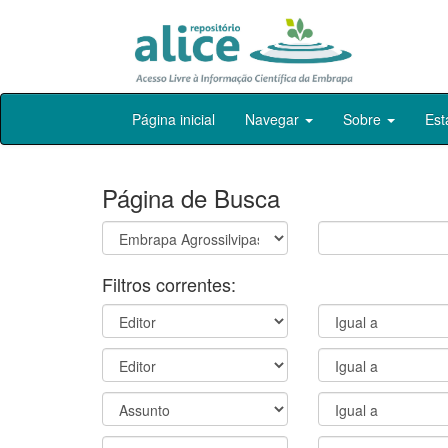
Skip
Página inicial
Navegar
Sobre
Est
navigation
Página de Busca
Filtros correntes: