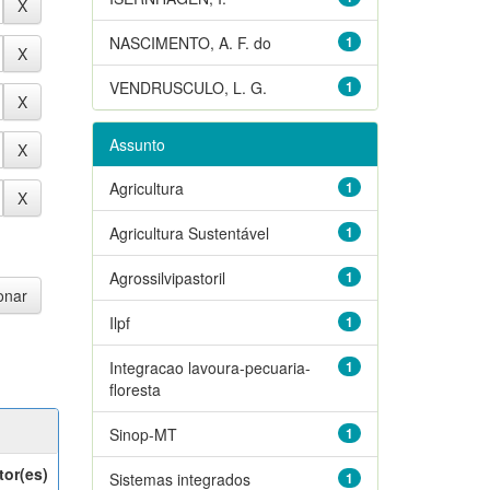
NASCIMENTO, A. F. do
1
VENDRUSCULO, L. G.
1
Assunto
Agricultura
1
Agricultura Sustentável
1
Agrossilvipastoril
1
Ilpf
1
Integracao lavoura-pecuaria-
1
floresta
Sinop-MT
1
tor(es)
Sistemas integrados
1