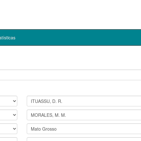
atísticas