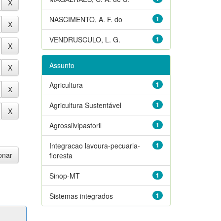
NASCIMENTO, A. F. do
1
VENDRUSCULO, L. G.
1
Assunto
Agricultura
1
Agricultura Sustentável
1
Agrossilvipastoril
1
Integracao lavoura-pecuaria-
1
floresta
Sinop-MT
1
Sistemas integrados
1