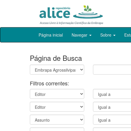
Skip
Página inicial
Navegar
Sobre
Est
navigation
Página de Busca
Filtros correntes: