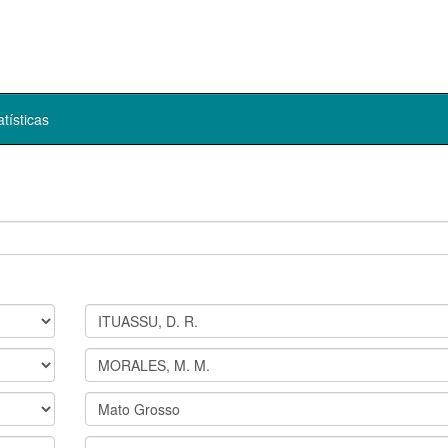
atísticas