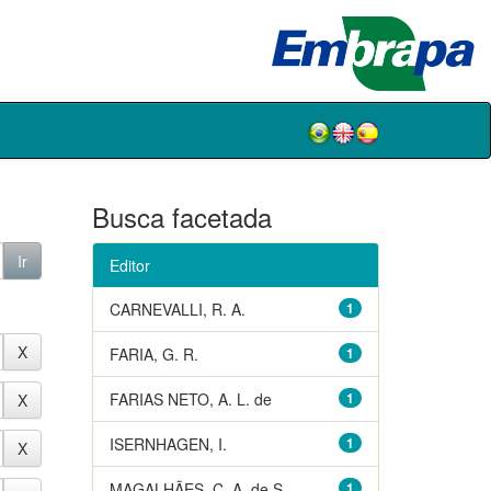
Busca facetada
Editor
CARNEVALLI, R. A.
1
FARIA, G. R.
1
FARIAS NETO, A. L. de
1
ISERNHAGEN, I.
1
MAGALHÃES, C. A. de S.
1