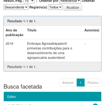
Result./Pág.
|
Ordenar por
Ordenar
Registro(s)
Resultado 1-1 de 1.
Ano de
Título
Autor(es)
publicação
2019
Embrapa Agrossilvipastoril:
-
primeiras contribuições para o
desenvolvimento de uma
agropecuária sustentável.
Resultado 1-1 de 1.
Anterior
1
Póximo
Busca facetada
Editor