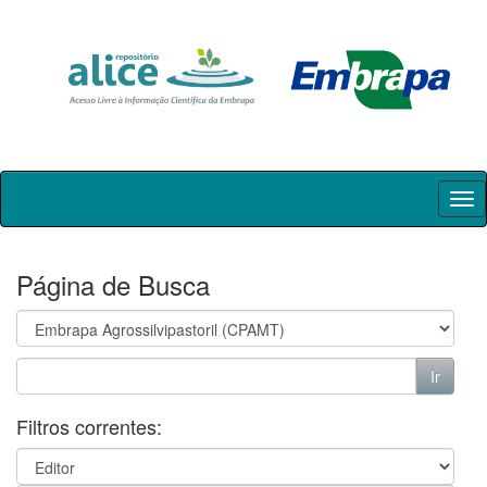
Skip
navigation
Página de Busca
Filtros correntes: