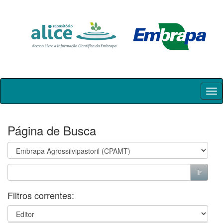
Skip
navigation
Página de Busca
Filtros correntes: