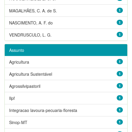
MAGALHÃES, C. A. de S.
1
NASCIMENTO, A. F. do
1
VENDRUSCULO, L. G.
1
Assunto
Agricultura
1
Agricultura Sustentável
1
Agrossilvipastoril
1
Ilpf
1
Integracao lavoura-pecuaria-floresta
1
Sinop-MT
1