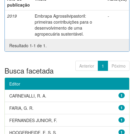
publicação
2019
Embrapa Agrossilvipastoril:
-
primeiras contribuições para o
desenvolvimento de uma
agropecuária sustentável.
Resultado 1-1 de 1.
Anterior
1
Póximo
Busca facetada
Editor
CARNEVALLI, R. A.
1
FARIA, G. R.
1
FERNANDES JUNIOR, F.
1
HOOGERHEIDE, E. S. S.
1