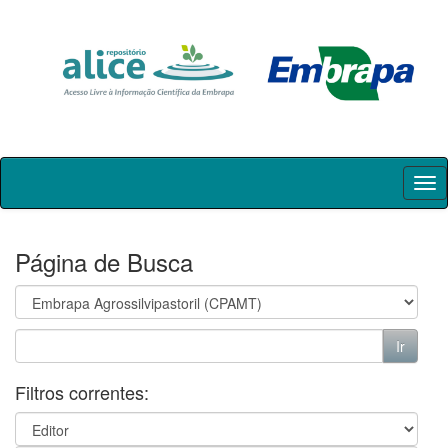
Skip
navigation
Página de Busca
Filtros correntes: