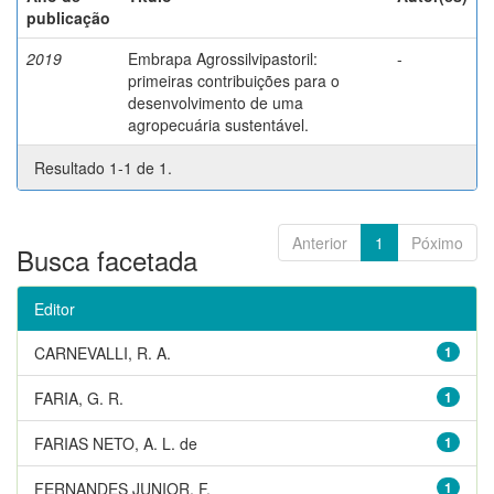
publicação
2019
Embrapa Agrossilvipastoril:
-
primeiras contribuições para o
desenvolvimento de uma
agropecuária sustentável.
Resultado 1-1 de 1.
Anterior
1
Póximo
Busca facetada
Editor
CARNEVALLI, R. A.
1
FARIA, G. R.
1
FARIAS NETO, A. L. de
1
FERNANDES JUNIOR, F.
1