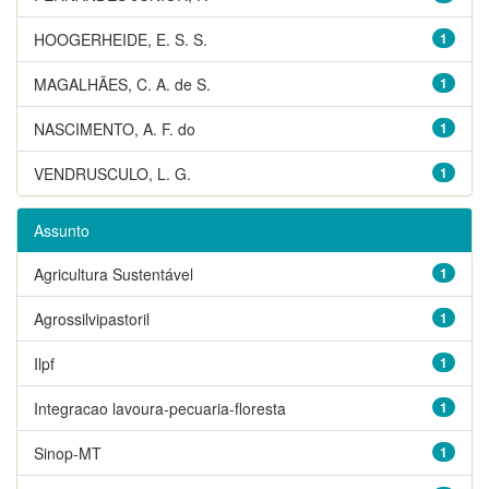
HOOGERHEIDE, E. S. S.
1
MAGALHÃES, C. A. de S.
1
NASCIMENTO, A. F. do
1
VENDRUSCULO, L. G.
1
Assunto
Agricultura Sustentável
1
Agrossilvipastoril
1
Ilpf
1
Integracao lavoura-pecuaria-floresta
1
Sinop-MT
1