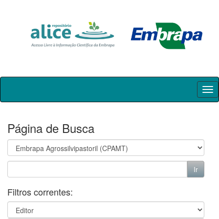
Skip
navigation
Página de Busca
Filtros correntes: