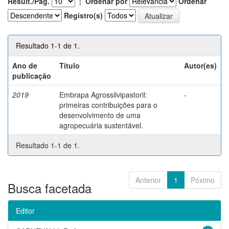
Result./Pág.
|
Ordenar por
Ordenar
Registro(s)
Resultado 1-1 de 1.
Ano de
Título
Autor(es)
publicação
2019
Embrapa Agrossilvipastoril:
-
primeiras contribuições para o
desenvolvimento de uma
agropecuária sustentável.
Resultado 1-1 de 1.
Anterior
1
Póximo
Busca facetada
Editor