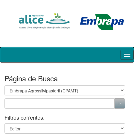
Skip
navigation
Página de Busca
Filtros correntes: