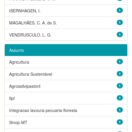
ISERNHAGEN, I.
1
MAGALHÃES, C. A. de S.
1
VENDRUSCULO, L. G.
1
Assunto
Agricultura
1
Agricultura Sustentável
1
Agrossilvipastoril
1
Ilpf
1
Integracao lavoura-pecuaria-floresta
1
Sinop-MT
1