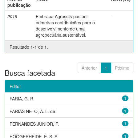
publicação
2019
Embrapa Agrossilvipastoril:
-
primeiras contribuições para o
desenvolvimento de uma
agropecuária sustentável.
Resultado 1-1 de 1.
Anterior
1
Póximo
Busca facetada
Editor
FARIA, G. R.
1
FARIAS NETO, A. L. de
1
FERNANDES JUNIOR, F.
1
HOOGERHEIDE, E. S. S.
1