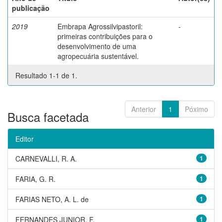
publicação
2019
Embrapa Agrossilvipastoril:
-
primeiras contribuições para o
desenvolvimento de uma
agropecuária sustentável.
Resultado 1-1 de 1.
Anterior
1
Póximo
Busca facetada
Editor
CARNEVALLI, R. A.
1
FARIA, G. R.
1
FARIAS NETO, A. L. de
1
FERNANDES JUNIOR, F.
1