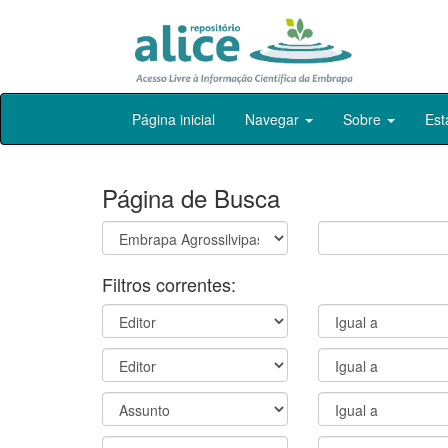
Skip
Página inicial
Navegar
Sobre
Est
navigation
Página de Busca
Filtros correntes: