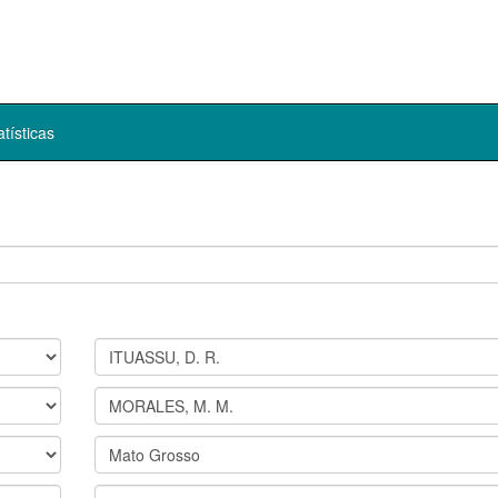
atísticas