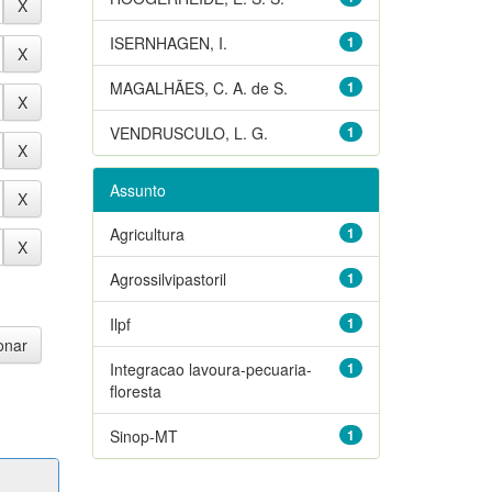
ISERNHAGEN, I.
1
MAGALHÃES, C. A. de S.
1
VENDRUSCULO, L. G.
1
Assunto
Agricultura
1
Agrossilvipastoril
1
Ilpf
1
Integracao lavoura-pecuaria-
1
floresta
Sinop-MT
1