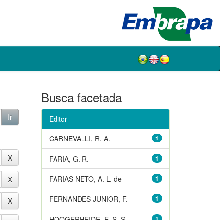
Busca facetada
Editor
CARNEVALLI, R. A.
1
FARIA, G. R.
1
FARIAS NETO, A. L. de
1
FERNANDES JUNIOR, F.
1
HOOGERHEIDE, E. S. S.
1